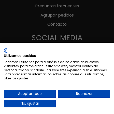
Preguntas frecuentes
Agrupar pedidos
Contacto
SOCIAL MEDIA
Utilizamos cookies
Podemos utilizarlas para el análisis de los datos de nuestros
visitantes, para mejorar nuestro sitio web, mostrar contenido
MÉTODOS DE PAGO
personalizado y brindarle una excelente experiencia en el sitio web.
Para obtener más información sobre las cookies que utilizamos,
abre los ajustes.
Aceptar todo
Rechazar
No, ajustar
MARAKUIA © 2025 | Diseñado por
María Dolz