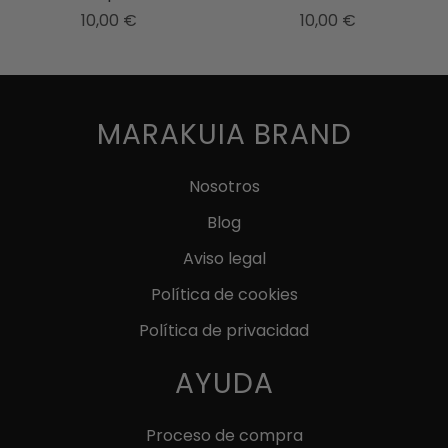
10,00
€
10,00
€
Este
producto
tiene
múltiples
MARAKUIA BRAND
variantes.
Las
Nosotros
opciones
Blog
se
pueden
Aviso legal
elegir
Política de cookies
en
Política de privacidad
la
página
AYUDA
de
producto
Proceso de compra