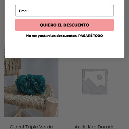
Email
Cinturón Poliéster
Brazalete Nácar
QUIERO EL DESCUENTO
Burdeos
12,00
€
12,00
€
No me gustan los descuentos, PAGARÉ TODO
Clavel Triple Verde
Anillo Kira Dorado