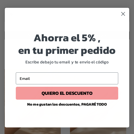
Ahorra el 5% ,
Notificarme cuando esté de nuevo disponible
en tu primer pedido
Te podría interesar
Escribe debajo tu email y te envío el código
Email
QUIERO EL DESCUENTO
No me gustan los descuentos, PAGARÉ TODO