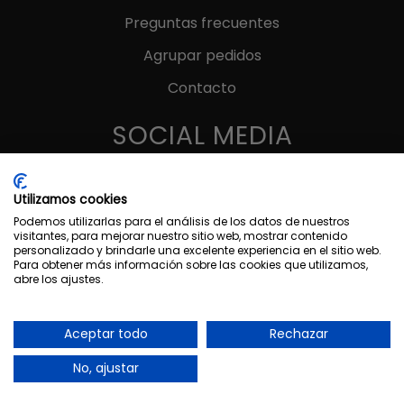
Preguntas frecuentes
Agrupar pedidos
Contacto
SOCIAL MEDIA
Utilizamos cookies
Podemos utilizarlas para el análisis de los datos de nuestros
visitantes, para mejorar nuestro sitio web, mostrar contenido
MÉTODOS DE PAGO
personalizado y brindarle una excelente experiencia en el sitio web.
Para obtener más información sobre las cookies que utilizamos,
abre los ajustes.
Aceptar todo
Rechazar
1
No, ajustar
MARAKUIA © 2025 | Diseñado por
María Dolz