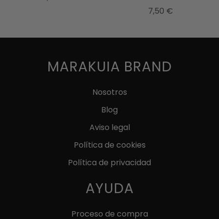
Este
7,50
€
producto
Este
tiene
producto
múltiples
tiene
variantes.
múltiples
MARAKUIA BRAND
Las
variantes.
opciones
Las
Nosotros
se
opciones
Blog
pueden
se
elegir
pueden
Aviso legal
en
elegir
Política de cookies
la
en
página
Política de privacidad
la
de
página
AYUDA
producto
de
producto
Proceso de compra