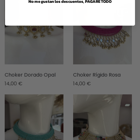
No me gustan los descuentos, PAGARÉ TODO
Choker Dorado Opal
Choker Rígido Rosa
14,00
€
14,00
€