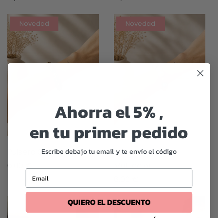
Novedad
Novedad
Ahorra el 5% ,
en tu primer pedido
Escribe debajo tu email y te envío el código
Pulsera Coton Coco
Pulsera Coton
6,00
€
Multicolor
Email
6,00
€
QUIERO EL DESCUENTO