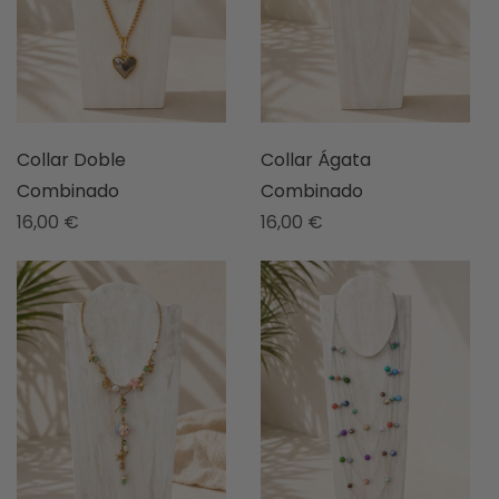
Collar Doble
Collar Ágata
Combinado
Combinado
16,00
€
16,00
€