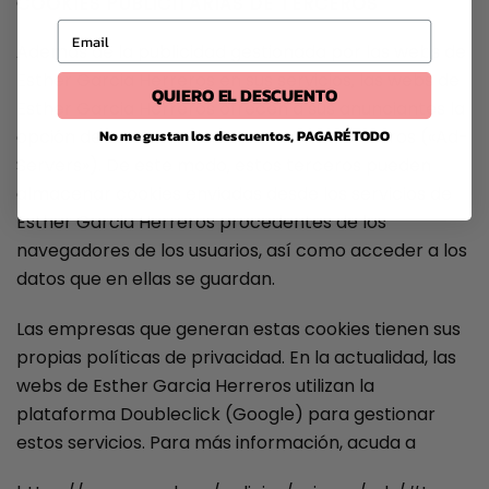
COOKIES PUBLICITARIAS DE TERCEROS
Email
Además de la publicidad gestionada por las webs de
Esther Garcia Herreros en sus servicios, las webs de
QUIERO EL DESCUENTO
Esther Garcia Herreros ofrecen a sus anunciantes la
No me gustan los descuentos, PAGARÉ TODO
opción de servir anuncios a través de terceros («Ad-
Servers»). De este modo, estos terceros pueden
almacenar cookies enviadas desde los servicios de
Esther Garcia Herreros procedentes de los
navegadores de los usuarios, así como acceder a los
datos que en ellas se guardan.
Las empresas que generan estas cookies tienen sus
propias políticas de privacidad. En la actualidad, las
webs de Esther Garcia Herreros utilizan la
plataforma Doubleclick (Google) para gestionar
estos servicios. Para más información, acuda a