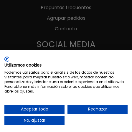
Preguntas frecuentes
Agrupar pedidos
Contacto
SOCIAL MEDIA
Utilizamos cookies
Podemos utilizarlas para el análisis de los datos de nuestros
visitantes, para mejorar nuestro sitio web, mostrar contenido
MÉTODOS DE PAGO
personalizado y brindarle una excelente experiencia en el sitio web.
Para obtener más información sobre las cookies que utilizamos,
abre los ajustes.
Aceptar todo
Rechazar
1
No, ajustar
MARAKUIA © 2025 | Diseñado por
María Dolz