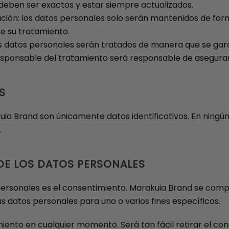
s deben ser exactos y estar siempre actualizados.
ación: los datos personales solo serán mantenidos de form
de su tratamiento.
los datos personales serán tratados de manera que se gara
Responsable del tratamiento será responsable de asegurar
S
ia Brand son únicamente datos identificativos. En ningún
.
 DE LOS DATOS PERSONALES
s personales es el consentimiento. Marakuia Brand se co
us datos personales para uno o varios fines específicos.
miento en cualquier momento. Será tan fácil retirar el c