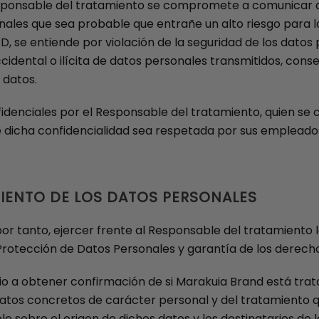
sponsable del tratamiento se compromete a comunicar al
onales que sea probable que entrañe un alto riesgo para lo
PD, se entiende por violación de la seguridad de los datos
cidental o ilícita de datos personales transmitidos, cons
 datos.
idenciales por el Responsable del tratamiento, quien se
 dicha confidencialidad sea respetada por sus empleados,
IENTO DE LOS DATOS PERSONALES
por tanto, ejercer frente al Responsable del tratamiento
 Protección de Datos Personales y garantía de los derechos
io a obtener confirmación de si Marakuia Brand está trat
atos concretos de carácter personal y del tratamiento qu
le sobre el origen de dichos datos y los destinatarios de 