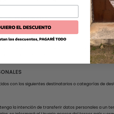
e se dará a la información recopilada.
DATOS PERSONALES
UIERO EL DESCUENTO
nte el tiempo mínimo necesario para los fines de su trat
solicite su supresión.
stan los descuentos, PAGARÉ TODO
sonales, se informará al Usuario acerca del plazo duran
zados para determinar este plazo.
SONALES
dos con los siguientes destinatarios o categorías de dest
enga la intención de transferir datos personales a un ter
, se informará al Usuario acerca del tercer país u organ