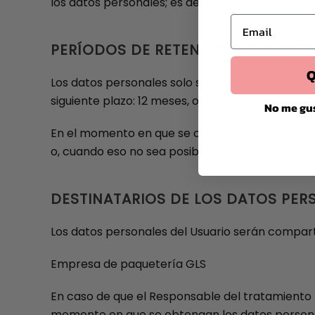
los datos personales; es decir, del uso o usos qu
Email
PERÍODOS DE RETENCIÓN DE LOS 
Q
Los datos personales solo serán retenidos dura
siguiente plazo: 12 meses, o hasta que el Usuario 
No me gu
En el momento en que se obtengan los datos per
o, cuando eso no sea posible, los criterios utili
DESTINATARIOS DE LOS DATOS PER
Los datos personales del Usuario serán comparti
Empresa de paquetería GLS
En caso de que el Responsable del tratamiento t
momento en que se obtengan los datos personales