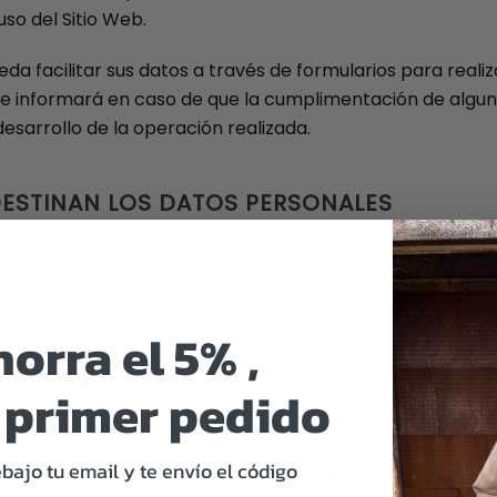
so del Sitio Web.
eda facilitar sus datos a través de formularios para realiz
 le informará en caso de que la cumplimentación de alguno
esarrollo de la operación realizada.
 DESTINAN LOS DATOS PERSONALES
s por Marakuia Brand con la finalidad de poder facilitar,
l mantenimiento de la relación que se establezca en los f
orra el 5% ,
una finalidad comercial de personalización, operativa y es
 primer pedido
racción, almacenamiento de datos y estudios de marketin
iento y navegación por el Sitio Web.
bajo tu email y te envío el código
onales, se informará al Usuario acerca del fin o fines e