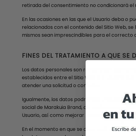
retirada del consentimiento no condicionará el u
En las ocasiones en las que el Usuario deba o pu
relacionados con el contenido del Sitio Web, se
mismos sean imprescindibles para el correcto d
FINES DEL TRATAMIENTO A QUE SE
Los datos personales son recabados y gestionado
establecidos entre el Sitio Web y el Usuario o e
atender una solicitud o consulta.
Ah
Igualmente, los datos podrán ser utilizados con 
en tu
social de Marakuia Brand, así como para la ext
Usuario, así como mejorar la calidad, funcionam
Escribe de
En el momento en que se obtengan los datos pers