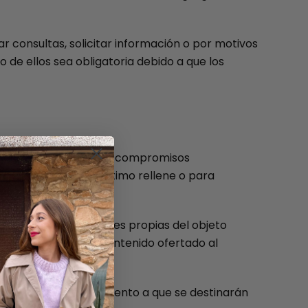
ar consultas, solicitar información o por motivos
 de ellos sea obligatoria debido a que los
 agilizar y cumplir los compromisos
ormularios que este último rellene o para
tadística, y actividades propias del objeto
g para adecuar el Contenido ofertado al
specíficos del tratamiento a que se destinarán