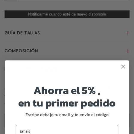
Notificarme cuando esté de nuevo disponible
GUÍA DE TALLAS
COMPOSICIÓN
ENVÍOS Y DEVOLUCIONES
Ahorra el 5% ,
¿Quieres que te avisemos cuando el producto esté
de nuevo disponible? Por favor, deja tu dirección de
en tu primer pedido
correo electrónico.
Escribe debajo tu email y te envío el código
Email