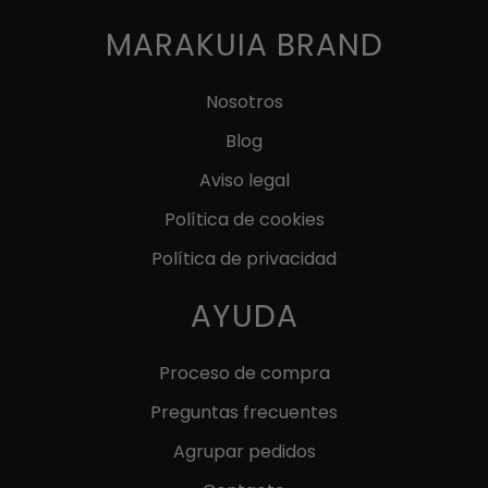
tiene
tiene
ERA:
ES:
ERA:
ES:
múltiples
múltiples
MARAKUIA BRAND
22,90 €.
11,45 €.
19,90 €.
9,95 €.
variantes.
variantes.
Las
Las
Nosotros
opciones
opciones
Blog
se
se
pueden
pueden
Aviso legal
elegir
elegir
Política de cookies
en
en
Política de privacidad
la
la
página
página
AYUDA
de
de
producto
producto
Proceso de compra
Preguntas frecuentes
Agrupar pedidos