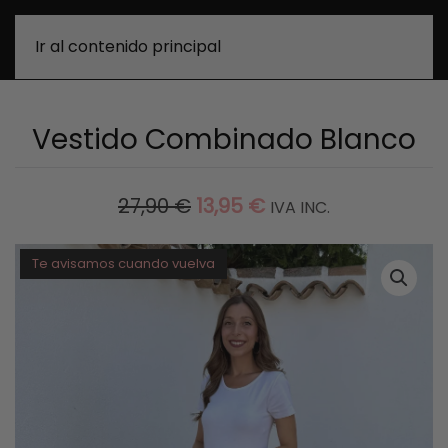
0
Ir al contenido principal
Vestido Combinado Blanco
EL
EL
27,90
€
13,95
€
IVA INC.
PRECIO
PRECIO
Te avisamos cuando vuelva
ORIGINAL
ACTUAL
ERA:
ES:
27,90 €.
13,95 €.