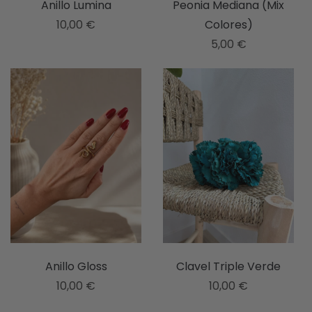
Anillo Lumina
Peonia Mediana (Mix
10,00
€
Colores)
5,00
€
Este
producto
tiene
múltiples
variantes.
Las
opciones
se
pueden
elegir
en
la
Anillo Gloss
Clavel Triple Verde
página
10,00
€
10,00
€
de
Este