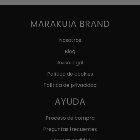
producto
producto
tiene
múltiples
MARAKUIA BRAND
variantes.
Las
Nosotros
opciones
Blog
se
pueden
Aviso legal
elegir
Política de cookies
en
Política de privacidad
la
página
AYUDA
de
producto
Proceso de compra
Preguntas frecuentes