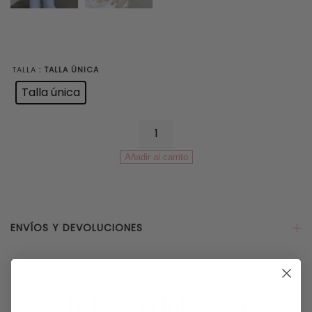
TALLA
: TALLA ÚNICA
Talla única
Camiseta
Fruits
Añadir al carrito
Azul
cantidad
ENVÍOS Y DEVOLUCIONES
Te podría interesar