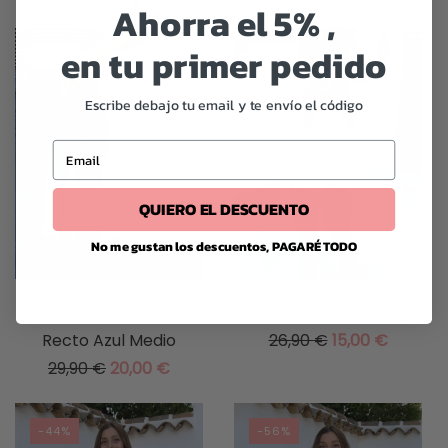
Ahorra el 5% ,
en tu primer pedido
-33%
-44%
Escribe debajo tu email y te envío el código
Email
QUIERO EL DESCUENTO
No me gustan los descuentos, PAGARÉ TODO
Pantalón Vaquero
Jersey Santapola Beige
EL
EL
Recto Azul Medio
26,90
€
15,00
€
Este
EL
EL
PRECIO
PRECIO
29,90
€
20,00
€
producto
Este
PRECIO
PRECIO
ORIGINAL
ACTUA
tiene
producto
ORIGINAL
ACTUAL
ERA:
ES:
-44%
-56%
múltiples
tiene