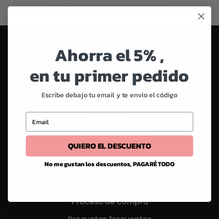
Ahorra el 5% ,
MARAKUIA BRAND
en tu primer pedido
Nosotros
Escribe debajo tu email y te envío el código
Blog
Aviso legal
Email
Política de cookies
QUIERO EL DESCUENTO
Política de privacidad
No me gustan los descuentos, PAGARÉ TODO
AYUDA
Proceso de compra