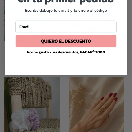
Escribe debajo tu email y te envío el código
Email
QUIERO EL DESCUENTO
Funda Ordenador
Clavel Triple Verde
No me gustan los descuentos, PAGARÉ TODO
Turquesa
10,00
€
Este
19,90
€
producto
tiene
múltiples
variantes.
Las
opciones
se
pueden