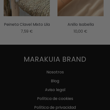
elegir
en
la
página
Peineta Clavel Mixto Lila
Anillo Isabella
de
7,59
€
10,00
€
producto
Este
producto
tiene
múltiples
MARAKUIA BRAND
variantes.
Las
Nosotros
opciones
Blog
se
pueden
Aviso legal
elegir
Política de cookies
en
Política de privacidad
la