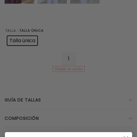
TALLA
: TALLA ÚNICA
Talla única
Blusa
Volantes
Añadir al carrito
Vino
cantidad
GUÍA DE TALLAS
COMPOSICIÓN
ENVÍOS Y DEVOLUCIONES