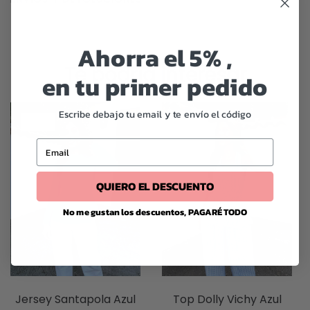
Ahorra el 5% ,
Te podría interesar
en tu primer pedido
Escribe debajo tu email y te envío el código
-44%
-44%
Email
QUIERO EL DESCUENTO
No me gustan los descuentos, PAGARÉ TODO
Jersey Santapola Azul
Top Dolly Vichy Azul