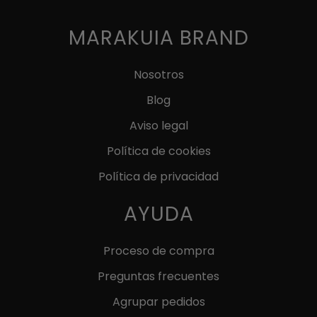
tiene
tiene
ERA:
ES:
ERA:
ES:
múltiples
múltiples
MARAKUIA BRAND
19,90 €.
10,00 €.
17,90 €.
10,00 €.
variantes.
variantes.
Las
Las
Nosotros
opciones
opciones
Blog
se
se
pueden
pueden
Aviso legal
elegir
elegir
Política de cookies
en
en
Política de privacidad
la
la
página
página
AYUDA
de
de
producto
producto
Proceso de compra
Preguntas frecuentes
Agrupar pedidos