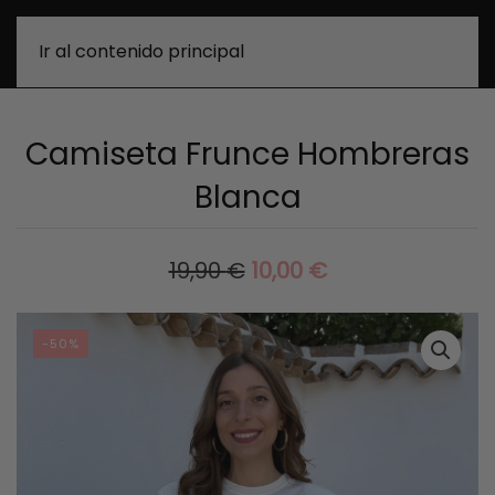
0
Ir al contenido principal
Camiseta Frunce Hombreras
Blanca
EL
EL
19,90
€
10,00
€
PRECIO
PRECIO
ORIGINAL
ACTUAL
-50%
ERA:
ES:
19,90 €.
10,00 €.